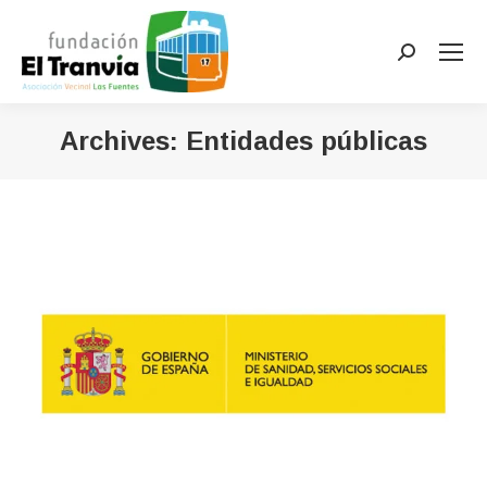
Buscar:
Archives:
Entidades públicas