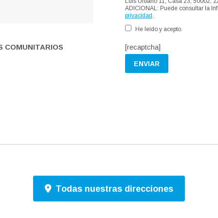
Luis Urbano 11, Casa 23, 50002
ADICIONAL: Puede consultar la Inf
privacidad
.
He leído y acepto.
S COMUNITARIOS
[recaptcha]
Todas nuestras direcciones