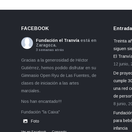
FACEBOOK
Entrada
Fundación el Tranvía
está en
Treinta a
Zaragoza.
siguen si
3 semanas atrás
El Tranví
Gracias a la generosidad de Héctor
12 junio,
Gutiérrez, hemos podido disfrutar en su
De proyect
Gimnasio Open Ryu de Las Fuentes, de
cumple 30
clases de iniciación a las artes
una red c
marciales.
de perso
Nos han encantado!!!
8 junio, 2
Fundación "la Caixa"
Fundación
para bebé
Foto
infancia
Ver en Facebook
·
Compartir