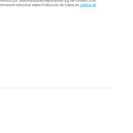
, ZARAGOZA. atencionusuarios@ftranvia.org INFORMACIÓN
ormación Adicional sobre Protección de Datos en
política de