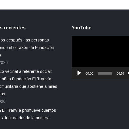
s recientes
YouTube
Reproductor
ños después, las personas
de
endo el corazón de Fundación
vídeo
a
 2026
o vecinal a referente social:
00:00
06:57
 años Fundación El Tranvía,
omunitaria que sostiene a miles
nas
026
 El Tranvía promueve cuentos
s: lectura desde la primera