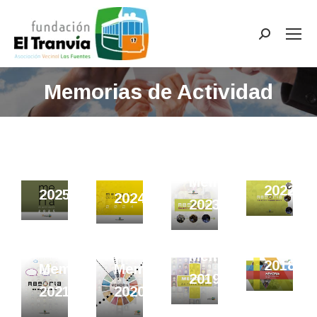
Buscar:
Memorias de Actividad
Memori
Memoria
Memoria
Memoria
2022
2025
2024
2023
Memori
Memoria
2018
Memoria
Memoria
2019
2020
2021