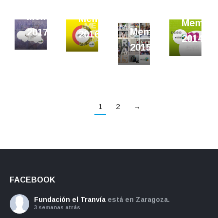
Memoria
Memoria
Memori
Memoria
2017
2016
2014
2015
1
2
→
FACEBOOK
Fundación el Tranvía
está en Zaragoza.
3 semanas atrás