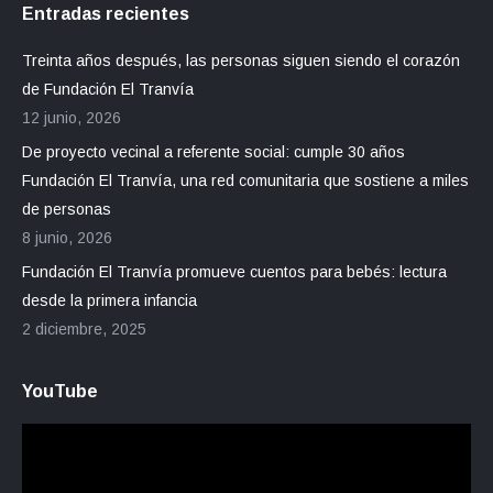
Entradas recientes
Treinta años después, las personas siguen siendo el corazón
de Fundación El Tranvía
12 junio, 2026
De proyecto vecinal a referente social: cumple 30 años
Fundación El Tranvía, una red comunitaria que sostiene a miles
de personas
8 junio, 2026
Fundación El Tranvía promueve cuentos para bebés: lectura
desde la primera infancia
2 diciembre, 2025
YouTube
Reproductor
de