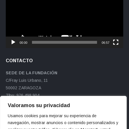
vídeo
00:00
06:57
CONTACTO
SEDE DE LA FUNDACIÓN
C/Fray Luis Urbano, 11
50002 ZARAGOZA
Tfno: 976 498 904
Fax: 976 498 891
Valoramos su privacidad
ftranvia@ftranvia.org
Usamos cookies para mejorar su experiencia de
Encuéntranos en:
navegación, mostrar anuncios o contenido personalizados y
Facebook
X