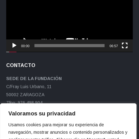
vídeo
00:00
06:57
CONTACTO
SEDE DE LA FUNDACIÓN
C/Fray Luis Urbano, 11
50002 ZARAGOZA
Tfno: 976 498 904
Fax: 976 498 891
Valoramos su privacidad
ftranvia@ftranvia.org
Usamos cookies para mejorar su experiencia de
Encuéntranos en:
navegación, mostrar anuncios o contenido personalizados y
Facebook
X