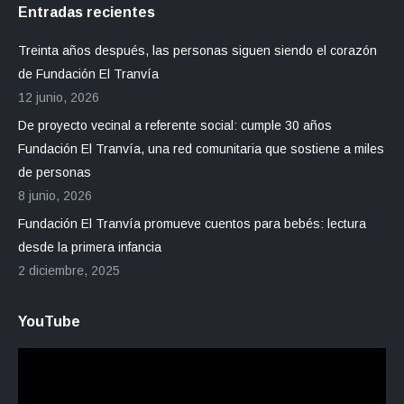
Entradas recientes
Treinta años después, las personas siguen siendo el corazón
de Fundación El Tranvía
12 junio, 2026
De proyecto vecinal a referente social: cumple 30 años
Fundación El Tranvía, una red comunitaria que sostiene a miles
de personas
8 junio, 2026
Fundación El Tranvía promueve cuentos para bebés: lectura
desde la primera infancia
2 diciembre, 2025
YouTube
Reproductor
de