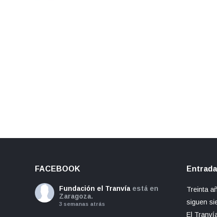
FACEBOOK
Entrada
Fundación el Tranvía
está en
Treinta a
Zaragoza.
siguen si
3 semanas atrás
El Tranví