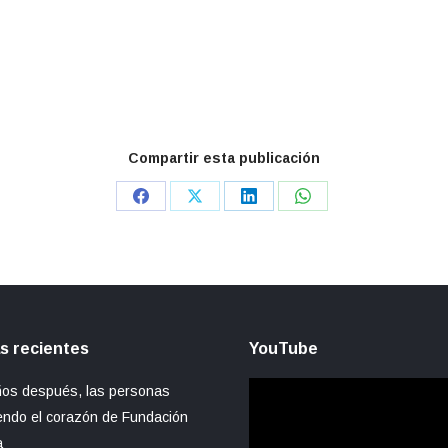
Compartir esta publicación
Share
Share
Share
Share
on
on
on
on
Facebook
X
LinkedIn
WhatsApp
s recientes
YouTube
Reproductor
ños después, las personas
de
endo el corazón de Fundación
vídeo
a