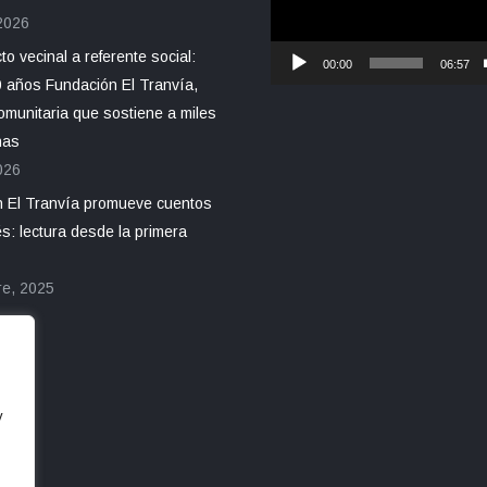
 2026
o vecinal a referente social:
00:00
06:57
 años Fundación El Tranvía,
omunitaria que sostiene a miles
nas
026
 El Tranvía promueve cuentos
s: lectura desde la primera
re, 2025
y