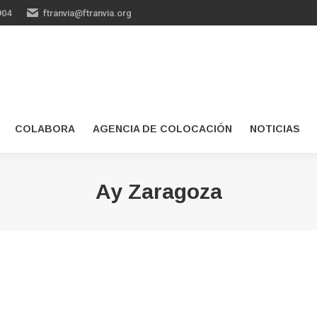
904
ftranvia@ftranvia.org
COLABORA
AGENCIA DE COLOCACIÓN
NOTICIAS
Ay Zaragoza