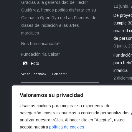
Gracias a la generosidad de Héctor
12 junio,
Gutiérrez, hemos podido disfrutar en su
De proyect
Gimnasio Open Ryu de Las Fuentes, de
cumple 30
clases de iniciación a las artes
una red c
marciales.
de perso
Nos han encantado!!!
8 junio, 2
Fundación "la Caixa"
Fundación
para bebé
Foto
infancia
Ver en Facebook
·
Compartir
2 diciemb
Valoramos su privacidad
Usamos cookies para mejorar su experiencia de
navegación, mostrar anuncios o contenido personalizados 
analizar nuestro tráfico. Al hacer clic en "Aceptar", usted
acepta nuestra
política de cookies
.