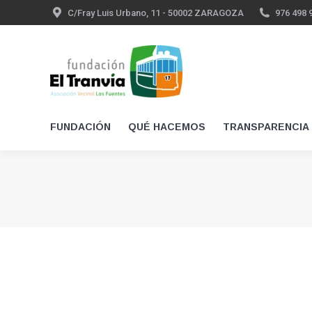
C/Fray Luis Urbano, 11 - 50002 ZARAGOZA
976 498 
FUNDACIÓN
QUÉ HACEMOS
TRANSPARENCIA