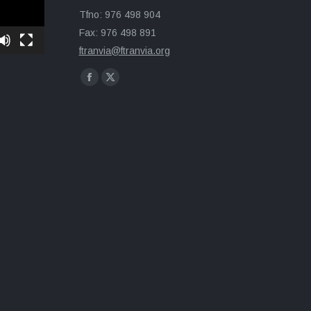
Tfno: 976 498 904
Fax: 976 498 891
ftranvia@ftranvia.org
Encuéntranos en:
Facebook
X
page
page
opens
opens
in
in
new
new
window
window