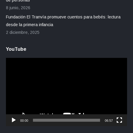
de personas
8 junio, 2026
Fundación El Tranvía promueve cuentos para bebés: lectura
desde la primera infancia
2 diciembre, 2025
YouTube
Reproductor
de
vídeo
00:00
06:57