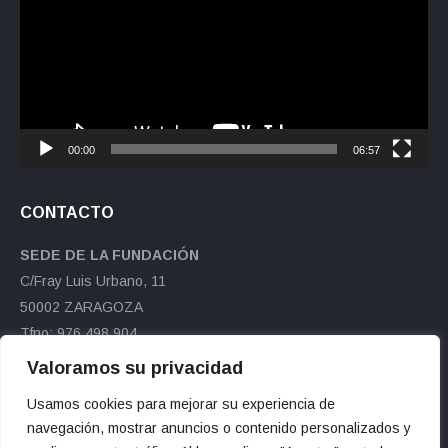
vídeo
00:00
06:57
CONTACTO
SEDE DE LA FUNDACIÓN
C/Fray Luis Urbano, 11
50002 ZARAGOZA
Tfno: 976 498 904
Fax: 976 498 891
Valoramos su privacidad
ftranvia@ftranvia.org
Usamos cookies para mejorar su experiencia de
Encuéntranos en:
navegación, mostrar anuncios o contenido personalizados y
Facebook
X