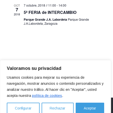
búsqu
fecha.
7 octubre, 2018 // 11:00
-
14:00
OCT
de
7
5ª FERIA de INTERCAMBIO
y
2018
Even
Parque Grande J.A. Labordeta
Parque Grande
J.A.Labordeta, Zaragoza
vistas
de
Evento
Valoramos su privacidad
Usamos cookies para mejorar su experiencia de
navegación, mostrar anuncios o contenido personalizados y
analizar nuestro tráfico. Al hacer clic en "Aceptar", usted
acepta nuestra
política de cookies
.
Configurar
Rechazar
Aceptar