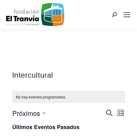
Buscar:
Intercultural
No hay eventos programados.
Próximos
Navega
Buscar
Nave
Lista
Selecciona
de
de
Últimos Eventos Pasados
la
vista