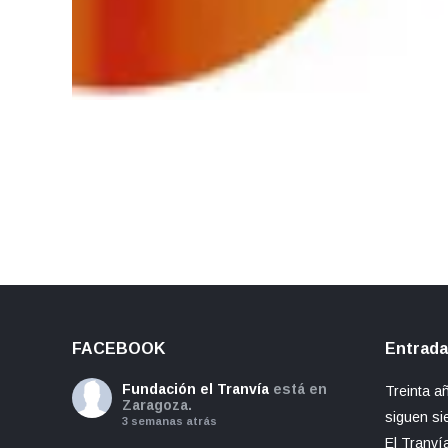
FACEBOOK
Entrada
Fundación el Tranvía
está en
Treinta a
Zaragoza.
siguen si
3 semanas atrás
El Tranví