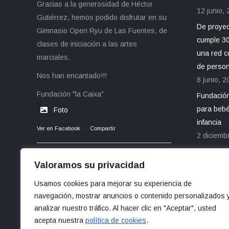
Gracias a la generosidad de Héctor
12 junio,
Gutiérrez, hemos podido disfrutar en su
De proyect
Gimnasio Open Ryu de Las Fuentes, de
cumple 30
clases de iniciación a las artes
una red c
marciales.
de perso
Nos han encantado!!!
8 junio, 2
Fundación "la Caixa"
Fundación
para bebé
Foto
infancia
Ver en Facebook
·
Compartir
2 diciemb
Valoramos su privacidad
Usamos cookies para mejorar su experiencia de
navegación, mostrar anuncios o contenido personalizados 
analizar nuestro tráfico. Al hacer clic en "Aceptar", usted
acepta nuestra
política de cookies
.