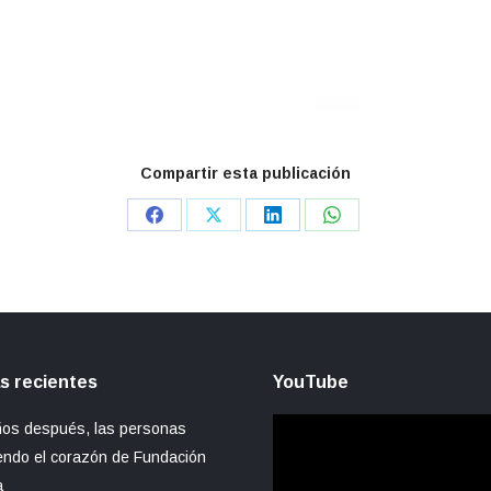
Compartir esta publicación
Share
Share
Share
Share
on
on
on
on
Facebook
X
LinkedIn
WhatsApp
s recientes
YouTube
Reproductor
ños después, las personas
de
endo el corazón de Fundación
vídeo
a