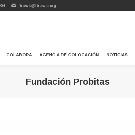
904
ftranvia@ftranvia.org
COLABORA
AGENCIA DE COLOCACIÓN
NOTICIAS
Fundación Probitas