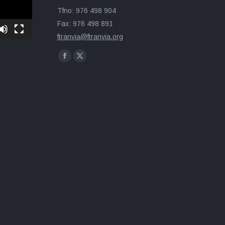
Tfno: 976 498 904
Fax: 976 498 891
ftranvia@ftranvia.org
Encuéntranos en:
Facebook
X
page
page
opens
opens
in
in
new
new
window
window