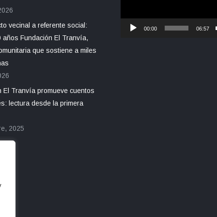
 2026
o vecinal a referente social:
00:00
06:57
 años Fundación El Tranvía,
omunitaria que sostiene a miles
nas
026
 El Tranvía promueve cuentos
s: lectura desde la primera
re, 2025
y