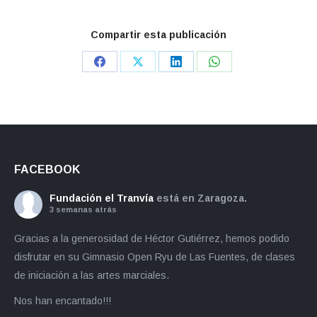
Compartir esta publicación
Share
Share
Share
Share
on
on
on
on
Facebook
X
LinkedIn
WhatsApp
FACEBOOK
Fundación el Tranvía
está en Zaragoza.
3 semanas atrás
Gracias a la generosidad de Héctor Gutiérrez, hemos podido
disfrutar en su Gimnasio Open Ryu de Las Fuentes, de clases
de iniciación a las artes marciales.
Nos han encantado!!!